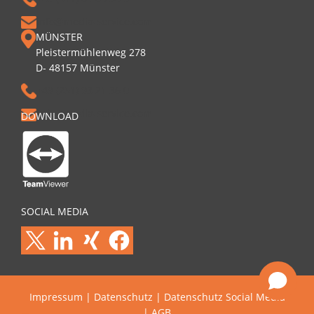
info@media-service.com
MÜNSTER
Pleistermühlenweg 278
D- 48157 Münster
+49 (251) 93 21 36 0
info@media-service.com
DOWNLOAD
SOCIAL MEDIA
Impressum
|
Datenschutz
|
Datenschutz Social Media
|
AGB