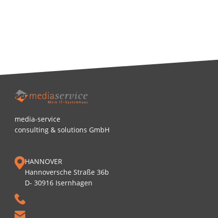
(m/w/d)
TickX – Version 4.3. ist da
media-service
consulting & solutions GmbH
Mein IT-Systemhaus: Imagebroschüre
HANNOVER
Hannoversche Straße 36b
D- 30916 Isernhagen
+49 (511) 69 60 34 0
info@media-service.com